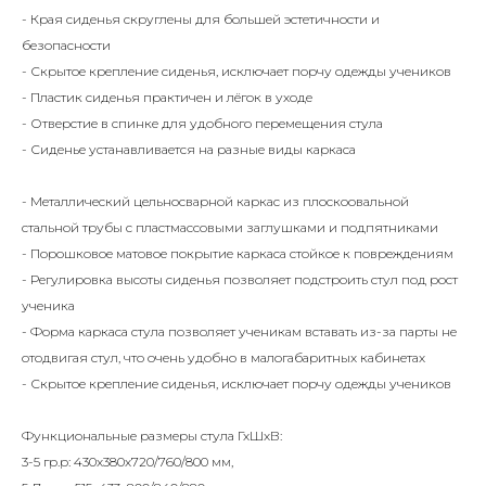
- Края сиденья скруглены для большей эстетичности и
безопасности
- Скрытое крепление сиденья, исключает порчу одежды учеников
- Пластик сиденья практичен и лёгок в уходе
- Отверстие в спинке для удобного перемещения стула
- Сиденье устанавливается на разные виды каркаса
- Металлический цельносварной каркас из плоскоовальной
стальной трубы с пластмассовыми заглушками и подпятниками
- Порошковое матовое покрытие каркаса стойкое к повреждениям
- Регулировка высоты сиденья позволяет подстроить стул под рост
ученика
- Форма каркаса стула позволяет ученикам вставать из-за парты не
отодвигая стул, что очень удобно в малогабаритных кабинетах
- Скрытое крепление сиденья, исключает порчу одежды учеников
Функциональные размеры стула ГхШхВ:
3-5 гр.р: 430х380х720/760/800 мм,