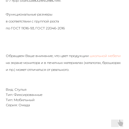
5-7 гр.р: 515х433х800/840/880 мм.
Функциональные размеры
в соответствии с группой роста
по ГОСТ 11016-93, ГОСТ 22046-2016
Обращаем Ваше внимание, что цвет продукции
школьной мебели
на экране монитора и в печатных материалах (каталогах, брошюрах
и пр.) может отличаться от реального.
Вид: Стулья
Тип: Фиксированные
Тип: Мобильный
Серия: Омада